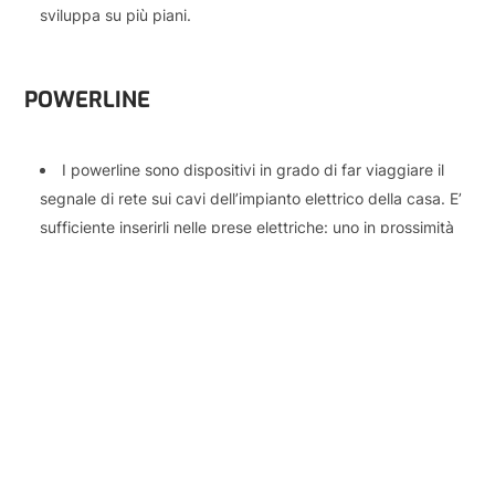
sviluppa su più piani.
POWERLINE
I powerline sono dispositivi in grado di far viaggiare il
segnale di rete sui cavi dell’impianto elettrico della casa. E’
sufficiente inserirli nelle prese elettriche: uno in prossimità
del modem-router, connesso con un normale cavo di rete,
gli altri ovunque ci sia una presa elettrica. Ciascun device
offre sia un’uscita per cavo di rete, sia una rete wi-fi.
Vantaggi
: stabilità della connessione – scalabilità (le reti
powerline possono essere composte da un numero elevato
di dispositivi) – performance elevate.
Svantaggi
: costo dei modelli più veloci (un kit da tre
adattatori si trova intorno ai 200 euro) – riduzione delle