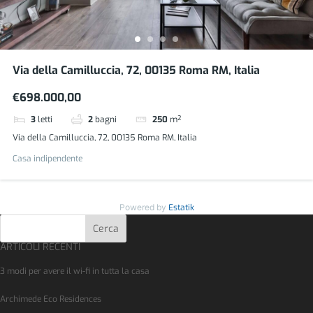
Via della Camilluccia, 72, 00135 Roma RM, Italia
€698.000,00
3
letti
2
bagni
250
m²
Via della Camilluccia, 72, 00135 Roma RM, Italia
Casa indipendente
Powered by
Estatik
Cerca
ARTICOLI RECENTI
3 modi per avere il wi-fi in tutta la casa
Archimede Eco Residences